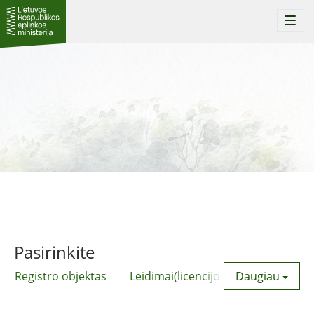
Togg
navi
Pasirinkite
Registro objektas
Leidimai(licencijos)
Daugiau
Komunalinė