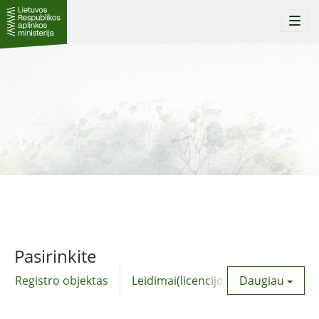
Togg
navi
Pasirinkite
Registro objektas
Leidimai(licencijos)
Daugiau
Komunalinė