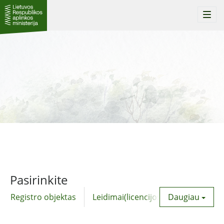
Togg
navi
Pasirinkite
Registro objektas
Leidimai(licencijos)
Daugiau
Komunalinė